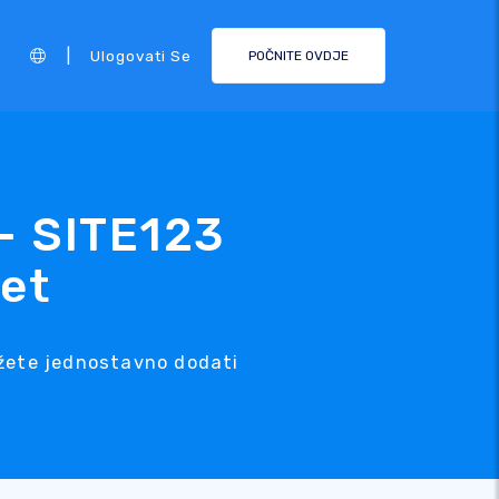
|
Ulogovati Se
POČNITE OVDJE
 - SITE123
et
ožete jednostavno dodati