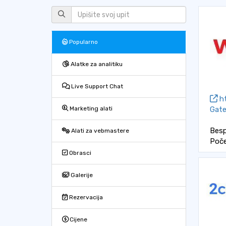
Popularno
Alatke za analitiku
Live Support Chat
ht
Gate
Marketing alati
Besp
Alati za vebmastere
Poče
Obrasci
Galerije
Rezervacija
Cijene