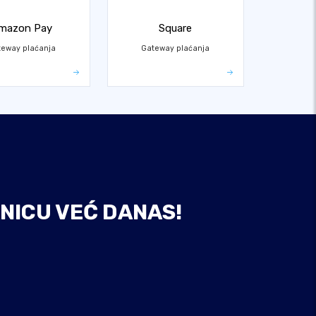
mazon Pay
Square
teway plaćanja
Gateway plaćanja
NICU VEĆ DANAS!