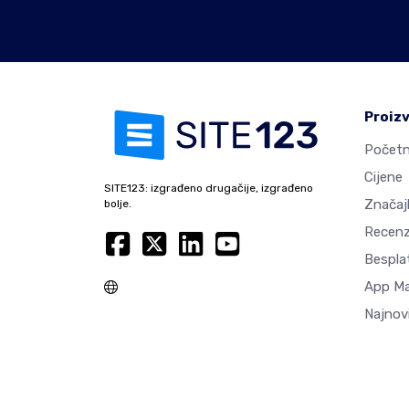
Proiz
Početn
Cijene
SITE123: izgrađeno drugačije, izgrađeno
Značaj
bolje.
Recenz
Besplat
App M
Najnovi