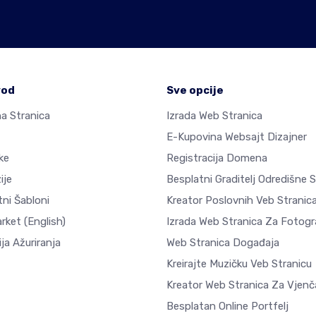
vod
Sve opcije
a Stranica
Izrada Web Stranica
E-Kupovina Websajt Dizajner
ke
Registracija Domena
ije
Besplatni Graditelj Odredišne 
ni Šabloni
Kreator Poslovnih Veb Stranic
arket
(English)
Izrada Web Stranica Za Fotogra
ja Ažuriranja
Web Stranica Događaja
Kreirajte Muzičku Veb Stranicu
Kreator Web Stranica Za Vjenč
Besplatan Online Portfelj