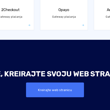
2Checkout
Opayo
A
ateway plaćanja
Gateway plaćanja
Ga
E, KREIRAJTE SVOJU WEB STRA
Kreirajte web stranicu