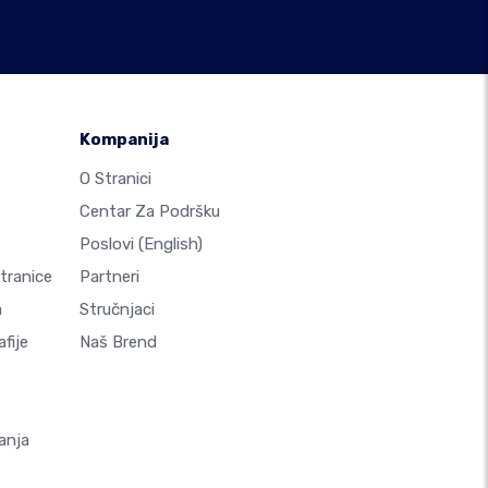
Kompanija
O Stranici
Centar Za Podršku
Poslovi
(English)
Stranice
Partneri
a
Stručnjaci
fije
Naš Brend
anja