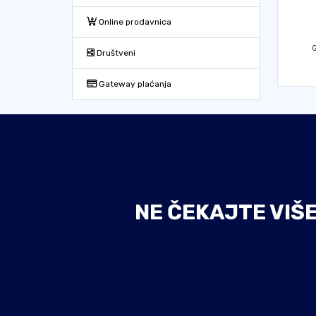
Online prodavnica
G
Društveni
Gateway plaćanja
NE ČEKAJTE VIŠ