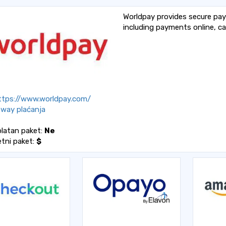
Worldpay provides secure pay
including payments online, 
tps://www.worldpay.com/
way plaćanja
latan paket:
Ne
tni paket:
$