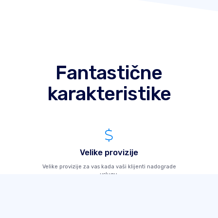
Fantastične
karakteristike
Velike provizije
Velike provizije za vas kada vaši klijenti nadograde
uslugu.