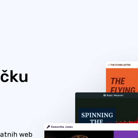
ičku
latnih web