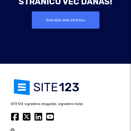
STRANICU VEĆ DANAS!
Kreirajte web stranicu
SITE123: izgrađeno drugačije, izgrađeno bolje.