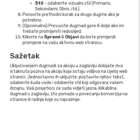
Stil
– odaberite vizualni stil (Primarni,
Sekundarni, Obris, itd.).
Ponovite prethodni korak za drugo dugme ako je
potrebno.
(Opcionalno) Prevucite dugmad gore ili dolje ako im
trebate promijeniti redoslijed.
Kliknite na
Spremi
ili
Objavi
da biste primijenili
promjene na vašu aktivnu web stranicu.
Sažetak
Uključivanjem dugmadi za akciju u zaglavlju dobijate dva
istaknuta poziva na akciju koja ostaju vidljiva na cijeloj web
stranici. Jednostavno ih uključite, postavite njihov tekst,
odaberite kuda vode i odaberite stil koji odgovara vašem
dizajnu. Vaši posjetioci će sada vidjeti jasna, klikabilna
dugmad u zaglavlju, što pomaže u povećanju konverzija na
stranice ili radnje koje su najvažnije.