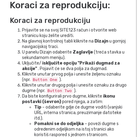
Koraci za reprodukciju:
Koraci za reprodukciju
Prijavite se na svoj SITE123 račun i otvorite web
stranicu koju želite urediti.
Na glavnoj kontrolnoj tabli kliknite na
Dizajn
u gornjoj
navigacijskoj traci.
U panelu Dizajn odaberite
Zaglavlje
(treća stavka u
sekundarnom meniju).
Uključite/
isključite
opciju "Prikaži dugmad za
akcije"
. Pojavit će se dva polja za dugmad.
Kliknite unutar prvog polja i unesite željenu oznaku
(npr.
).
Button One
Kliknite unutar drugog polja i unesite oznaku za drugo
dugme (npr.
).
Button Two
Da biste konfigurirali prvo dugme, kliknite
ikonu
postavki (ševron)
pored njega, a zatim:
Tip
– odaberite gdje će dugme voditi (vanjski
URL, interna stranica, preuzimanje datoteke
itd.).
Pomakni se do odjeljka
– poveži dugme s
određenim odjeljkom na istoj stranici ako
koristiš raspored s jednom stranicom.