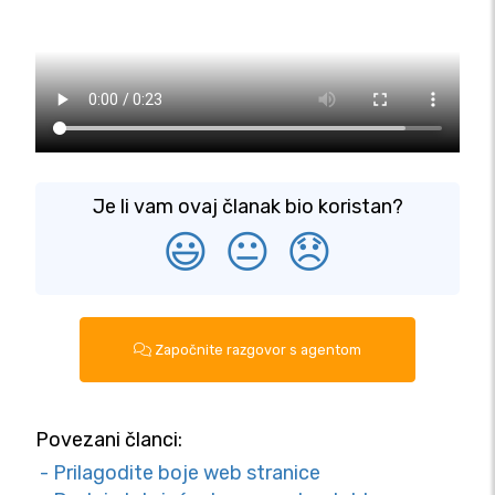
Je li vam ovaj članak bio koristan?
😃
😐
😞
Započnite razgovor s agentom
Povezani članci:
- Prilagodite boje web stranice