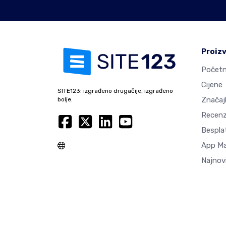
Proiz
Početn
Cijene
SITE123: izgrađeno drugačije, izgrađeno
Značaj
bolje.
Recenz
Besplat
App M
Najnovi