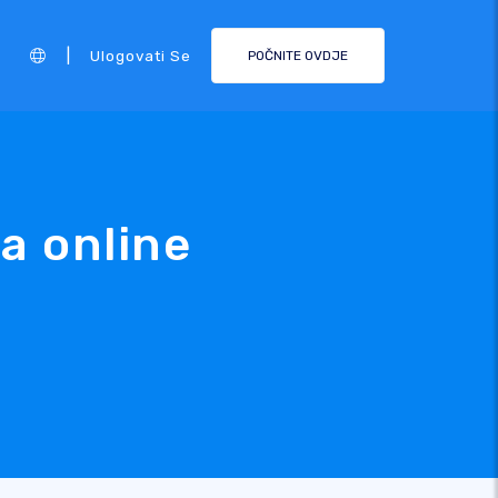
|
Ulogovati Se
POČNITE OVDJE
za online