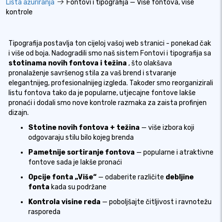
Lista ažuriranja
Fontovi i tipografija — Više fontova, više
kontrole
Tipografija postavlja ton cijeloj vašoj web stranici - ponekad čak
i više od boja. Nadogradili smo naš sistem Fontovi i tipografija sa
stotinama novih fontova i težina
, što olakšava
pronalaženje savršenog stila za vaš brend i stvaranje
elegantnijeg, profesionalnijeg izgleda. Također smo reorganizirali
listu fontova tako da je popularne, utjecajne fontove lakše
pronaći i dodali smo nove kontrole razmaka za zaista profinjen
dizajn.
Stotine novih fontova + težina
— više izbora koji
odgovaraju stilu bilo kojeg brenda
Pametnije sortiranje fontova
— popularne i atraktivne
fontove sada je lakše pronaći
Opcije fonta „Više“
— odaberite različite
debljine
fonta
kada su podržane
Kontrola visine reda
— poboljšajte čitljivost i ravnotežu
rasporeda