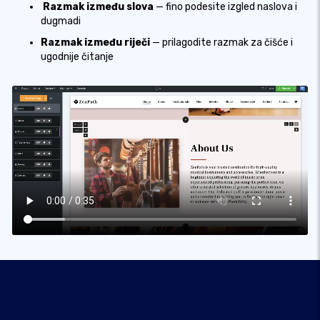
Razmak između slova
— fino podesite izgled naslova i
dugmadi
Razmak između riječi
— prilagodite razmak za čišće i
ugodnije čitanje