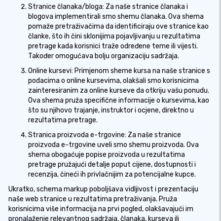
Stranice članaka/bloga: Za naše stranice članaka i
blogova implementirali smo shemu članaka. Ova shema
pomaže pretraživačima da identificiraju ove stranice kao
članke, što ih čini sklonijima pojavljivanju u rezultatima
pretrage kada korisnici traže određene teme ili vijesti.
Također omogućava bolju organizaciju sadržaja.
Online kursevi: Primjenom sheme kursa na naše stranice s
podacima o online kursevima, olakšali smo korisnicima
zainteresiranim za online kurseve da otkriju vašu ponudu.
Ova shema pruža specifične informacije o kursevima, kao
što su njihovo trajanje, instruktor i ocjene, direktno u
rezultatima pretrage.
Stranica proizvoda e-trgovine: Za naše stranice
proizvoda e-trgovine uveli smo shemu proizvoda. Ova
shema obogaćuje popise proizvoda u rezultatima
pretrage pružajući detalje poput cijene, dostupnosti i
recenzija, čineći ih privlačnijim za potencijalne kupce.
Ukratko, schema markup poboljšava vidljivost i prezentaciju
naše web stranice u rezultatima pretraživanja. Pruža
korisnicima više informacija na prvi pogled, olakšavajući im
pronalaženje relevantnog sadržaja, članaka, kurseva ili