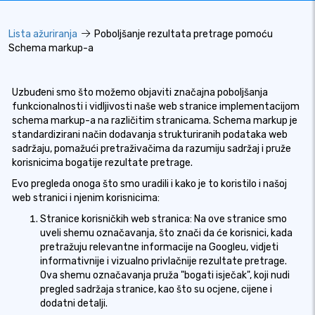
Lista ažuriranja
Poboljšanje rezultata pretrage pomoću
Schema markup-a
Uzbuđeni smo što možemo objaviti značajna poboljšanja
funkcionalnosti i vidljivosti naše web stranice implementacijom
schema markup-a na različitim stranicama. Schema markup je
standardizirani način dodavanja strukturiranih podataka web
sadržaju, pomažući pretraživačima da razumiju sadržaj i pruže
korisnicima bogatije rezultate pretrage.
Evo pregleda onoga što smo uradili i kako je to koristilo i našoj
web stranici i njenim korisnicima:
Stranice korisničkih web stranica: Na ove stranice smo
uveli shemu označavanja, što znači da će korisnici, kada
pretražuju relevantne informacije na Googleu, vidjeti
informativnije i vizualno privlačnije rezultate pretrage.
Ova shemu označavanja pruža "bogati isječak", koji nudi
pregled sadržaja stranice, kao što su ocjene, cijene i
dodatni detalji.