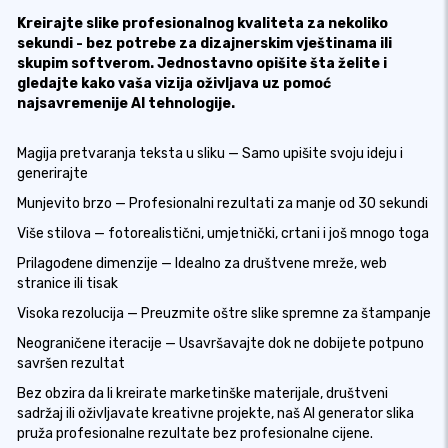
Kreirajte slike profesionalnog kvaliteta za nekoliko
sekundi - bez potrebe za dizajnerskim vještinama ili
skupim softverom. Jednostavno opišite šta želite i
gledajte kako vaša vizija oživljava uz pomoć
najsavremenije AI tehnologije.
Magija pretvaranja teksta u sliku — Samo upišite svoju ideju i
generirajte
Munjevito brzo — Profesionalni rezultati za manje od 30 sekundi
Više stilova — fotorealistični, umjetnički, crtani i još mnogo toga
Prilagođene dimenzije — Idealno za društvene mreže, web
stranice ili tisak
Visoka rezolucija — Preuzmite oštre slike spremne za štampanje
Neograničene iteracije — Usavršavajte dok ne dobijete potpuno
savršen rezultat
Bez obzira da li kreirate marketinške materijale, društveni
sadržaj ili oživljavate kreativne projekte, naš AI generator slika
pruža profesionalne rezultate bez profesionalne cijene.