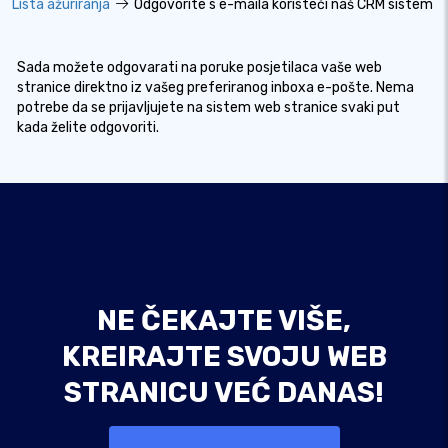
Lista ažuriranja
Odgovorite s e-maila koristeći naš CRM sistem
Sada možete odgovarati na poruke posjetilaca vaše web
stranice direktno iz vašeg preferiranog inboxa e-pošte. Nema
potrebe da se prijavljujete na sistem web stranice svaki put
kada želite odgovoriti.
NE ČEKAJTE VIŠE,
KREIRAJTE SVOJU WEB
STRANICU VEĆ DANAS!