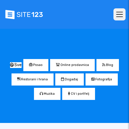
Sve
Posao
Online prodavnica
Blog
Restorani i hrana
Događaj
Fotografija
Muzika
CV i portfelj