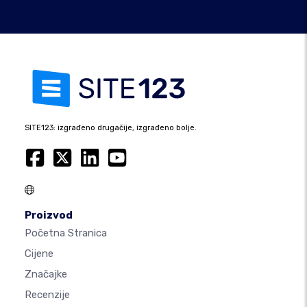
SITE123: izgrađeno drugačije, izgrađeno bolje.
Proizvod
Početna Stranica
Cijene
Značajke
Recenzije