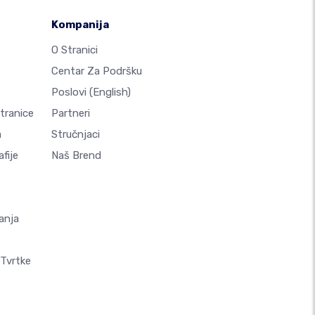
Kompanija
O Stranici
Centar Za Podršku
Poslovi
(English)
Stranice
Partneri
a
Stručnjaci
fije
Naš Brend
anja
 Tvrtke