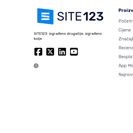
Proiz
Početn
Cijene
SITE123: izgrađeno drugačije, izgrađeno
Značaj
bolje.
Recenz
Besplat
App M
Najnovi