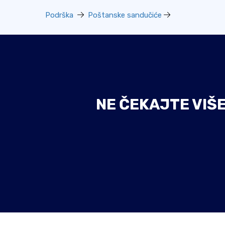
Podrška
Poštanske sandučiće
NE ČEKAJTE VIŠ