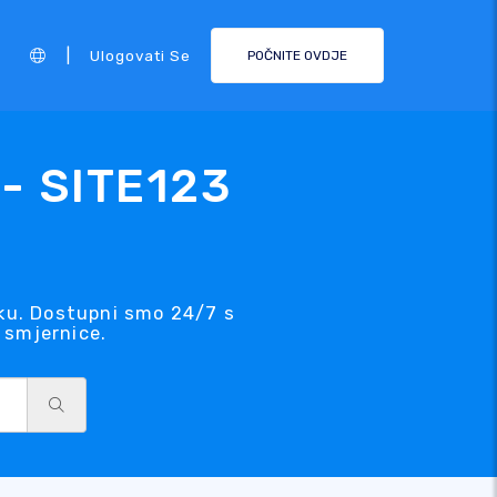
|
Ulogovati Se
POČNITE OVDJE
- SITE123
šku. Dostupni smo 24/7 s
 smjernice.