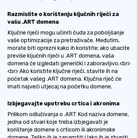
Razmislite o korištenju ključnih riječi za
vašu .ART domena
Ključne riječi mogu učiniti čuda za poboljšanje
vaše optimizacije za pretraživače. Međutim,
morate biti oprezni kako ih koristite; ako ubacite
previše ključnih riječi u .ART domena, vaša
domena će izgledati generički i zaboravljivo.<br>
<br> Ako koristite ključne riječi, stavite ih na
početak vašeg .ART domena. Ključna riječ će
imati najveći utjecaj na početku domene.
Izbjegavajte upotrebu crtica i akronima
Prilikom odlučivanja o .ART Kod naziva domene,
jedna od stvari koje treba izbjegavati je
korištenje domene s crticom ili akronimske
domene. Teško ih je zapamtiti i lako ih je zbuniti