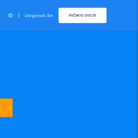
|
Ulogovati Se
POČNITE OVDJE