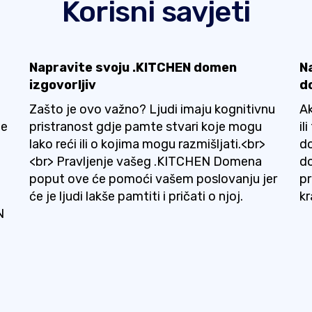
Korisni savjeti
Napravite svoju .KITCHEN domen
N
izgovorljiv
d
Zašto je ovo važno? Ljudi imaju kognitivnu
Ak
te
pristranost gdje pamte stvari koje mogu
il
lako reći ili o kojima mogu razmišljati.<br>
do
<br> Pravljenje vašeg .KITCHEN Domena
do
poput ove će pomoći vašem poslovanju jer
p
će je ljudi lakše pamtiti i pričati o njoj.
kr
N