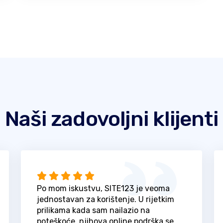
Naši zadovoljni klijenti
Po mom iskustvu, SITE123 je veoma
jednostavan za korištenje. U rijetkim
prilikama kada sam nailazio na
poteškoće, njihova online podrška se