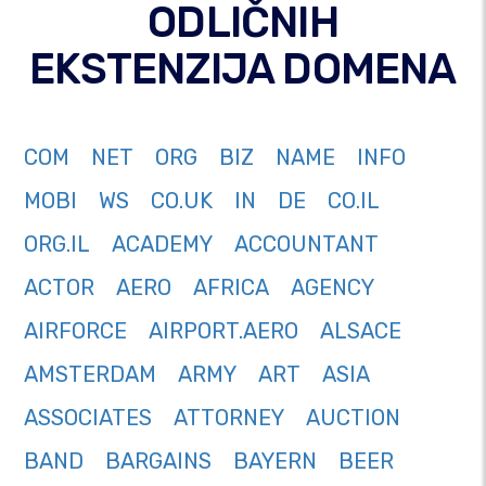
ODLIČNIH
EKSTENZIJA DOMENA
COM
NET
ORG
BIZ
NAME
INFO
MOBI
WS
CO.UK
IN
DE
CO.IL
ORG.IL
ACADEMY
ACCOUNTANT
ACTOR
AERO
AFRICA
AGENCY
AIRFORCE
AIRPORT.AERO
ALSACE
AMSTERDAM
ARMY
ART
ASIA
ASSOCIATES
ATTORNEY
AUCTION
BAND
BARGAINS
BAYERN
BEER