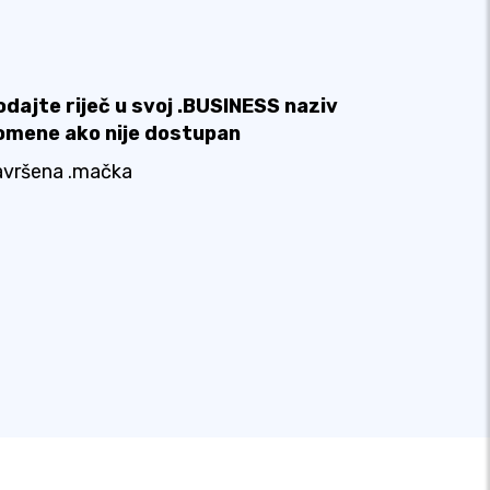
odajte riječ u svoj .BUSINESS naziv
omene ako nije dostupan
avršena .mačka