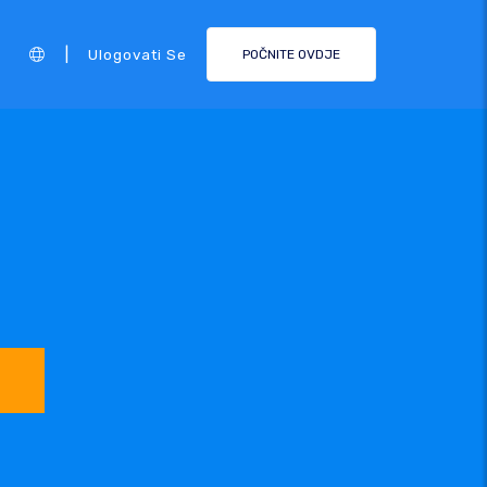
|
Ulogovati Se
POČNITE OVDJE