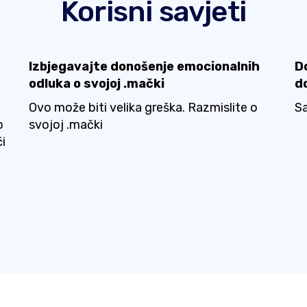
Korisni savjeti
Izbjegavajte donošenje emocionalnih
D
odluka o svojoj .mački
d
Ovo može biti velika greška. Razmislite o
S
o
svojoj .mački
i