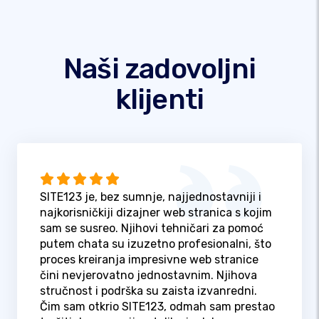
Naši zadovoljni
klijenti
SITE123 je, bez sumnje, najjednostavniji i
najkorisničkiji dizajner web stranica s kojim
sam se susreo. Njihovi tehničari za pomoć
putem chata su izuzetno profesionalni, što
proces kreiranja impresivne web stranice
čini nevjerovatno jednostavnim. Njihova
stručnost i podrška su zaista izvanredni.
Čim sam otkrio SITE123, odmah sam prestao