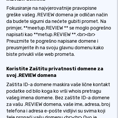
Fokusiranje na najvjerovatnije pravopisne
greške vašeg .REVIEW domena je odličan način
da budete sigurni da nećete gubiti promet. Na
primjer, **meetup.REVIEW ** se moglo pogrešno
napisati kao **metup.REVIEW **.<br><br>
Preuzmite te pogrešno napisane domene i
preusmjerite ih na svoju glavnu domenu kako
biste privukli više web prometa.
Koristite Zaštitu privatnosti domene za
svoj .REVIEW domena
Zaštita ID-a domene maskira vaše lične kontakt
podatke od bilo koga ko vrši whois pretragu
vašeg imena domene. Bez zaštite ID-a domene
za vašu .REVIEW domena, vaše ime, adresa, broj
telefona i adresa e-pošte vidljivi su svima koji
žele pronaći vašu domenu.<br><br> Ovo je