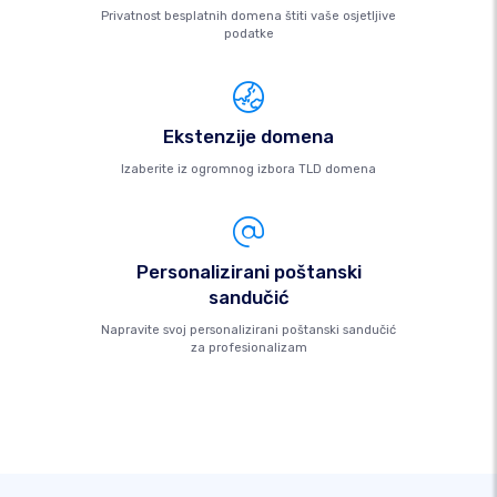
Privatnost besplatnih domena štiti vaše osjetljive
podatke
Ekstenzije domena
Izaberite iz ogromnog izbora TLD domena
Personalizirani poštanski
sandučić
Napravite svoj personalizirani poštanski sandučić
za profesionalizam