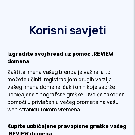
Korisni savjeti
Izgradite svoj brend uz pomoć .REVIEW
domena
Zaštita imena vašeg brenda je važna, a to
možete učiniti registracijom drugih verzija
vašeg imena domene, čak i onih koje sadrže
uobičajene tipografske greške. Ovo će također
pomoći u privlačenju većeg prometa na vašu
web stranicu tokom vremena.
Kupite uobičajene pravopisne greške vašeg
.REVIEW domena