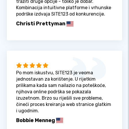
tražiti druge opcije - toliko je dobar.
Kombinacija intuitivne platforme i vrhunske
podrške izdvaja SITE123 od konkurencije.
Christi Prettyman
Po mom iskustvu, SITE123 je veoma
jednostavan za korištenje. U rijetkim
prilikama kada sam nailazio na poteškoće,
njihova online podrška se pokazala
izuzetnom. Brzo su riješili sve probleme,
čineći proces kreiranja web stranice glatkim
i ugodnim.
Bobbie Menneg