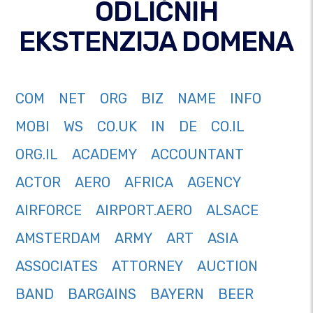
ODLIČNIH
EKSTENZIJA DOMENA
COM
NET
ORG
BIZ
NAME
INFO
MOBI
WS
CO.UK
IN
DE
CO.IL
ORG.IL
ACADEMY
ACCOUNTANT
ACTOR
AERO
AFRICA
AGENCY
AIRFORCE
AIRPORT.AERO
ALSACE
AMSTERDAM
ARMY
ART
ASIA
ASSOCIATES
ATTORNEY
AUCTION
BAND
BARGAINS
BAYERN
BEER