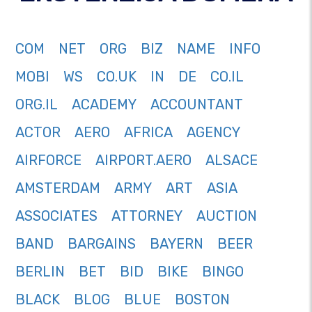
COM
NET
ORG
BIZ
NAME
INFO
MOBI
WS
CO.UK
IN
DE
CO.IL
ORG.IL
ACADEMY
ACCOUNTANT
ACTOR
AERO
AFRICA
AGENCY
AIRFORCE
AIRPORT.AERO
ALSACE
AMSTERDAM
ARMY
ART
ASIA
ASSOCIATES
ATTORNEY
AUCTION
BAND
BARGAINS
BAYERN
BEER
BERLIN
BET
BID
BIKE
BINGO
BLACK
BLOG
BLUE
BOSTON