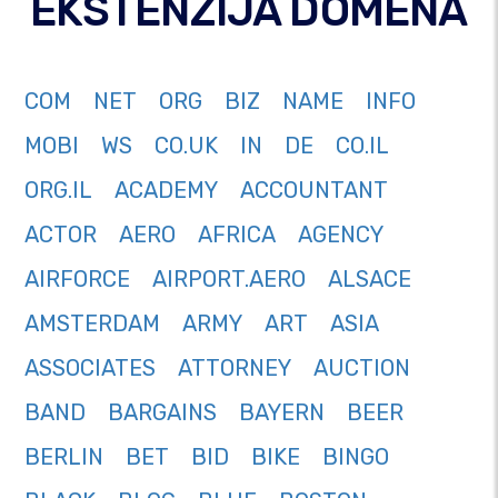
EKSTENZIJA DOMENA
COM
NET
ORG
BIZ
NAME
INFO
MOBI
WS
CO.UK
IN
DE
CO.IL
ORG.IL
ACADEMY
ACCOUNTANT
ACTOR
AERO
AFRICA
AGENCY
AIRFORCE
AIRPORT.AERO
ALSACE
AMSTERDAM
ARMY
ART
ASIA
ASSOCIATES
ATTORNEY
AUCTION
BAND
BARGAINS
BAYERN
BEER
BERLIN
BET
BID
BIKE
BINGO