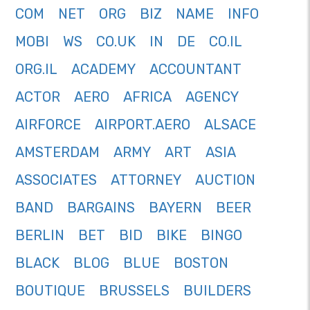
COM
NET
ORG
BIZ
NAME
INFO
MOBI
WS
CO.UK
IN
DE
CO.IL
ORG.IL
ACADEMY
ACCOUNTANT
ACTOR
AERO
AFRICA
AGENCY
AIRFORCE
AIRPORT.AERO
ALSACE
AMSTERDAM
ARMY
ART
ASIA
ASSOCIATES
ATTORNEY
AUCTION
BAND
BARGAINS
BAYERN
BEER
BERLIN
BET
BID
BIKE
BINGO
BLACK
BLOG
BLUE
BOSTON
BOUTIQUE
BRUSSELS
BUILDERS