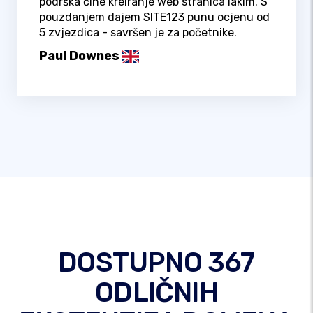
podrška čine kreiranje web stranica lakim. S
pouzdanjem dajem SITE123 punu ocjenu od
5 zvjezdica - savršen je za početnike.
Paul Downes
DOSTUPNO 367
ODLIČNIH