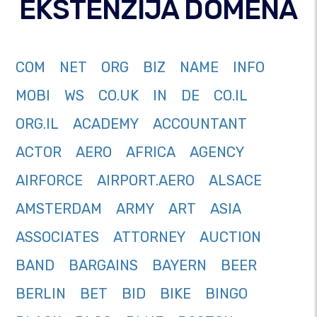
EKSTENZIJA DOMENA
COM
NET
ORG
BIZ
NAME
INFO
MOBI
WS
CO.UK
IN
DE
CO.IL
ORG.IL
ACADEMY
ACCOUNTANT
ACTOR
AERO
AFRICA
AGENCY
AIRFORCE
AIRPORT.AERO
ALSACE
AMSTERDAM
ARMY
ART
ASIA
ASSOCIATES
ATTORNEY
AUCTION
BAND
BARGAINS
BAYERN
BEER
BERLIN
BET
BID
BIKE
BINGO