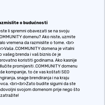
azmislite o budućnosti
ste li spremni obavezati se na svoju
COMMUNITY domenu? Ako niste, uzmite
lo vremena da razmislite o tome. <br>
br>Vaša .COMMUNITY domena je vitalni
o vašeg brenda i vaš biznis će je
erovatno koristiti godinama. Ako kasnije
dlučite promijeniti .COMMUNITY domenu
še kompanije, to će vas koštati SEO
ngiranja, snage brendiranja i na kraju
vca. <br><br>Zato budite sigurni da ste
dovoljni svojom domenom prije nego što
 zatražite!