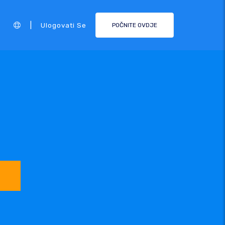
|
Ulogovati Se
POČNITE OVDJE