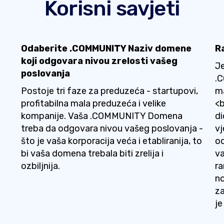
Korisni savjeti
Odaberite .COMMUNITY Naziv domene
R
koji odgovara nivou zrelosti vašeg
Je
poslovanja
.
Postoje tri faze za preduzeća - startupovi,
ma
profitabilna mala preduzeća i velike
<
kompanije. Vaša .COMMUNITY Domena
di
treba da odgovara nivou vašeg poslovanja -
vj
što je vaša korporacija veća i etabliranija, to
o
bi vaša domena trebala biti zrelija i
va
ozbiljnija.
ra
no
za
je