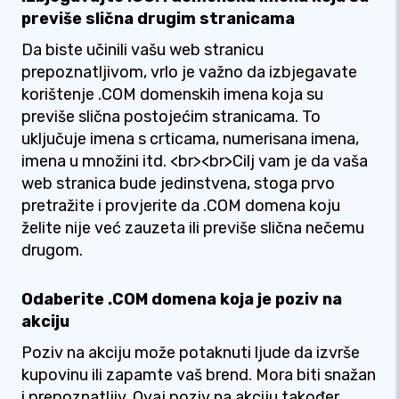
previše slična drugim stranicama
Da biste učinili vašu web stranicu
prepoznatljivom, vrlo je važno da izbjegavate
korištenje .COM domenskih imena koja su
previše slična postojećim stranicama. To
uključuje imena s crticama, numerisana imena,
imena u množini itd. <br><br>Cilj vam je da vaša
web stranica bude jedinstvena, stoga prvo
pretražite i provjerite da .COM domena koju
želite nije već zauzeta ili previše slična nečemu
drugom.
Odaberite .COM domena koja je poziv na
akciju
Poziv na akciju može potaknuti ljude da izvrše
kupovinu ili zapamte vaš brend. Mora biti snažan
i prepoznatljiv. Ovaj poziv na akciju također