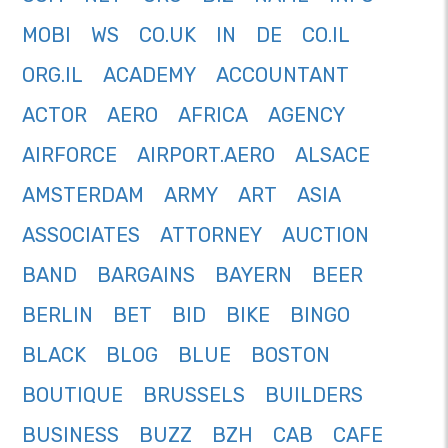
MOBI
WS
CO.UK
IN
DE
CO.IL
ORG.IL
ACADEMY
ACCOUNTANT
ACTOR
AERO
AFRICA
AGENCY
AIRFORCE
AIRPORT.AERO
ALSACE
AMSTERDAM
ARMY
ART
ASIA
ASSOCIATES
ATTORNEY
AUCTION
BAND
BARGAINS
BAYERN
BEER
BERLIN
BET
BID
BIKE
BINGO
BLACK
BLOG
BLUE
BOSTON
BOUTIQUE
BRUSSELS
BUILDERS
BUSINESS
BUZZ
BZH
CAB
CAFE