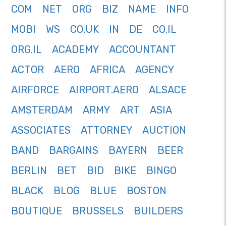
COM
NET
ORG
BIZ
NAME
INFO
MOBI
WS
CO.UK
IN
DE
CO.IL
ORG.IL
ACADEMY
ACCOUNTANT
ACTOR
AERO
AFRICA
AGENCY
AIRFORCE
AIRPORT.AERO
ALSACE
AMSTERDAM
ARMY
ART
ASIA
ASSOCIATES
ATTORNEY
AUCTION
BAND
BARGAINS
BAYERN
BEER
BERLIN
BET
BID
BIKE
BINGO
BLACK
BLOG
BLUE
BOSTON
BOUTIQUE
BRUSSELS
BUILDERS