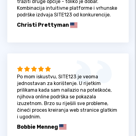
tražiti druge opcije - toliko je dobar.
Kombinacija intuitivne platforme i vrhunske
podrške izdvaja SITE123 od konkurencije.
Christi Prettyman
Po mom iskustvu, SITE123 je veoma
jednostavan za korištenje. U rijetkim
prilikama kada sam nailazio na poteškoće,
njihova online podrška se pokazala
izuzetnom. Brzo su riješili sve probleme,
čineći proces kreiranja web stranice glatkim
i ugodnim.
Bobbie Menneg