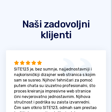
Naši zadovoljni
klijenti
SITE123 je, bez sumnje, najjednostavniji i
najkorisničkiji dizajner web stranica s kojim
sam se susreo. Njihovi tehničari za pomoć
putem chata su izuzetno profesionalni, što
proces kreiranja impresivne web stranice
čini nevjerovatno jednostavnim. Njihova
stručnost i podrška su zaista izvanredni.
Čim sam otkrio SITE123, odmah sam prestao