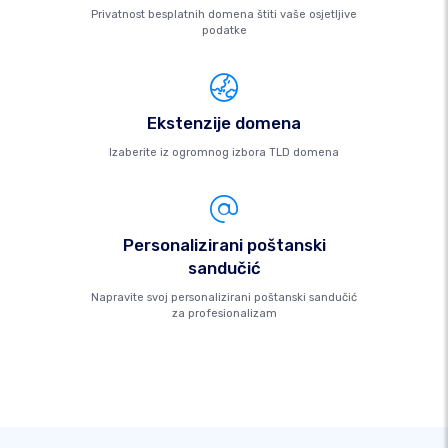
Privatnost besplatnih domena štiti vaše osjetljive
podatke
Ekstenzije domena
Izaberite iz ogromnog izbora TLD domena
Personalizirani poštanski
sandučić
Napravite svoj personalizirani poštanski sandučić
za profesionalizam