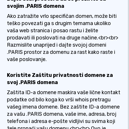
svojim .PARIS domena
Ako zatražite vrlo specifičan domen, može biti
teško povezati ga s drugim temama ukoliko
vaša web stranica i posao rastu i želite
prodavati ili poslovati na druge načine.<br><br>
Razmislite unaprijed i dajte svojoj domeni
.PARIS prostor za domenu za rast kako raste i
vaše poslovanje.
Koristite Zaštitu privatnosti domene za
svoj .PARIS domena
Zaštita ID-a domene maskira vaše lične kontakt
podatke od bilo koga ko vrši whois pretragu
vašeg imena domene. Bez zaštite ID-a domene
za vašu .PARIS domena, vaše ime, adresa, broj
telefona i adresa e-pošte vidljivi su svima koji
žele pronaći vašu domenu.<br><br> Ovo je