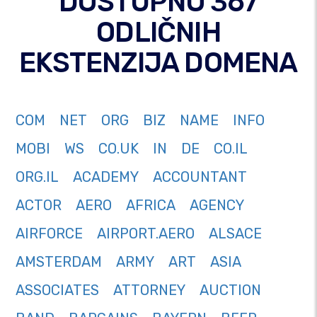
DOSTUPNO 367
ODLIČNIH
EKSTENZIJA DOMENA
COM
NET
ORG
BIZ
NAME
INFO
MOBI
WS
CO.UK
IN
DE
CO.IL
ORG.IL
ACADEMY
ACCOUNTANT
ACTOR
AERO
AFRICA
AGENCY
AIRFORCE
AIRPORT.AERO
ALSACE
AMSTERDAM
ARMY
ART
ASIA
ASSOCIATES
ATTORNEY
AUCTION