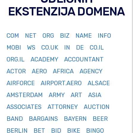
EKSTENZIJA DOMENA
COM
NET
ORG
BIZ
NAME
INFO
MOBI
WS
CO.UK
IN
DE
CO.IL
ORG.IL
ACADEMY
ACCOUNTANT
ACTOR
AERO
AFRICA
AGENCY
AIRFORCE
AIRPORT.AERO
ALSACE
AMSTERDAM
ARMY
ART
ASIA
ASSOCIATES
ATTORNEY
AUCTION
BAND
BARGAINS
BAYERN
BEER
BERLIN
BET
BID
BIKE
BINGO