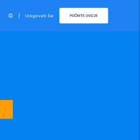
|
Ulogovati Se
POČNITE OVDJE