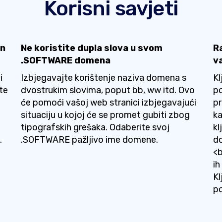
Korisni savjeti
en
Ne koristite dupla slova u svom
Ra
.SOFTWARE domena
v
i
Izbjegavajte korištenje naziva domena s
Kl
te
dvostrukim slovima, poput bb, ww itd. Ovo
po
će pomoći vašoj web stranici izbjegavajući
pr
situaciju u kojoj će se promet gubiti zbog
ka
tipografskih grešaka. Odaberite svoj
kl
.
.SOFTWARE pažljivo ime domene.
do
<b
i
Kl
p