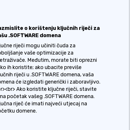
zmislite o korištenju ključnih riječi za
ašu .SOFTWARE domena
jučne riječi mogu učiniti čuda za
boljšanje vaše optimizacije za
etraživače. Međutim, morate biti oprezni
ko ih koristite; ako ubacite previše
jučnih riječi u .SOFTWARE domena, vaša
mena će izgledati generički i zaboravljivo.
r><br> Ako koristite ključne riječi, stavite
h na početak vašeg .SOFTWARE domena.
jučna riječ će imati najveći utjecaj na
očetku domene.